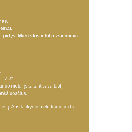
nas.
einai.
ė pirtys. Mankštos ir kiti užsiėmimai
.
– 2 val.
riuo metu, įskaitant savaitgalį.
rankšluosčius.
metų. Apsilankymo metu kartu turi būti
 narystė vaikui (3-14m.) 3 mėn. / 12 k. / 2 val. / I-VII / 7