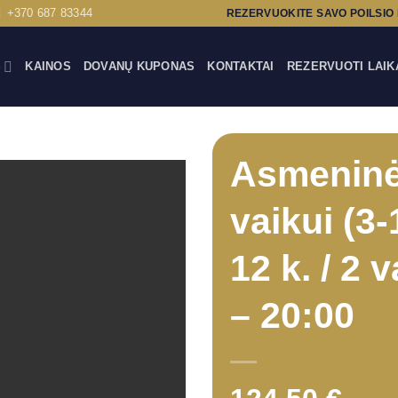
+370 687 83344
REZERVUOKITE SAVO POILSIO
S
KAINOS
DOVANŲ KUPONAS
KONTAKTAI
REZERVUOTI LAIK
Asmeninė
vaikui (3-
12 k. / 2 va
– 20:00