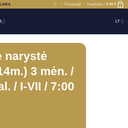
Prisijungti
Krepšelis /
0.00
€
 LAIKĄ
0
Ą
LT
 narystė
14m.) 3 mėn. /
l. / I-VII / 7:00