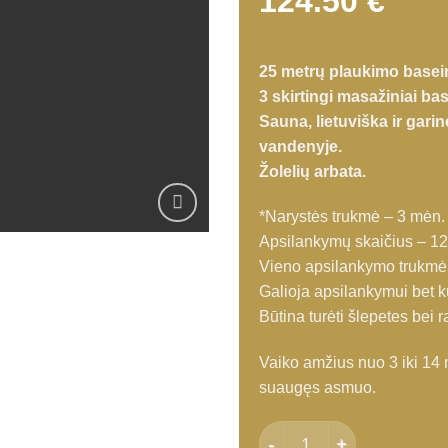
124.50
€
25 metrų plaukimo basei
3 skirtingi masažiniai bas
Sauna, lietuviška ir garin
vandenyje.
Žolelių arbata.
*Narystės trukmė – 3 mėn.
Apsilankymų skaičius – 12
Vieno apsilankymo trukmė 
Galioja apsilankymui bet ku
Būtina turėti šlepetes bei 
Vaiko amžius nuo 3 iki 14 
suaugęs asmuo.
produkto kiekis: Asmeninė