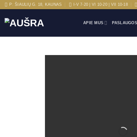
Skip
P: ŠIAULIŲ G. 18, KAUNAS
I-V 7-20 | VI 10-20 | VII 10-18
to
content
APIE MUS
PASLAUGO