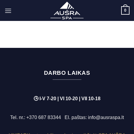
Skip
0
to
content
DARBO LAIKAS
🕒 I-V 7-20 | VI 10-20 | VII 10-18
Tel. nr.:
+370 687 83344
El. paštas:
info@ausraspa.lt