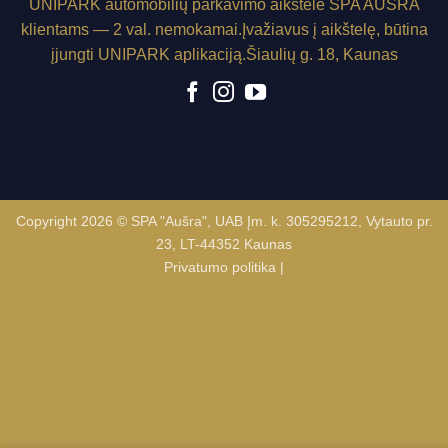
UNIPARK
automobilių parkavimo aikštelė SPA AUŠRA
klientams — 2 val. nemokamai.
Įvažiavus į aikštelę, būtina
įjungti
UNIPARK
aplikaciją.
Šiaulių g. 18, Kaunas
Copyright 2026 © SPA "Aušra", UAB Įm. k. 305295212, Vytauto pr.
23, LT-44352 Kaunas
Privatumo politika
|