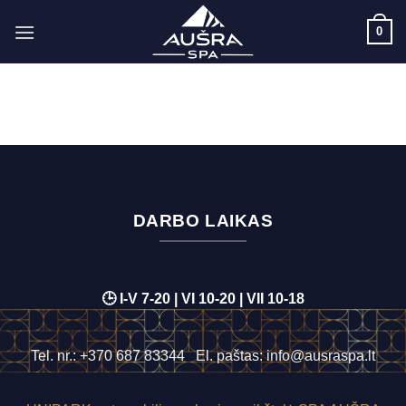
Skip
0
to
content
DARBO LAIKAS
🕒 I-V 7-20 | VI 10-20 | VII 10-18
Tel. nr.:
+370 687 83344
El. paštas:
info@ausraspa.lt