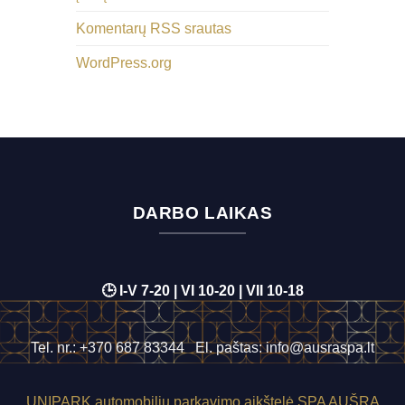
Komentarų RSS srautas
WordPress.org
DARBO LAIKAS
🕒 I-V 7-20 | VI 10-20 | VII 10-18
Tel. nr.:
+370 687 83344
El. paštas:
info@ausraspa.lt
UNIPARK
automobilių parkavimo aikštelė SPA AUŠRA