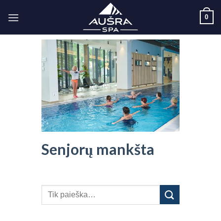
Skip
0
to
content
Senjorų mankšta