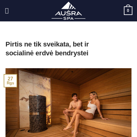
Skip
0
to
content
Pirtis ne tik sveikata, bet ir
socialinė erdvė bendrystei
27
Rgs