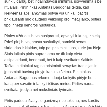
sunkių darbų, bet ir dalindavosi mintimis, išgyvenimais bei
ritualais. Pirtininkas Antanas Bagdonas teigia, kad
kiekvienas apsilankymas pirtyje yra unikali patirtis,
priklausanti nuo daugelio veiksnių: oro, metų laiko, pirties
tipo ir netgi bendros nuotaikos.
Pirties užduotis buvo nusiprausti, apvalyti ir kūną, ir sielą.
Prieš pirtį buvo įprasta susitaikyti, pamiršti senas
skriaudas ir klaidas, taip pat prisiminti tuos, kurie jau išėjo.
Šiais laikais pirtis suprantama ne tik kaip vieta
atsipalaiduoti, bendrauti, bet ir kaip sveikatos šaltinis.
Tačiau pirtininkai ragina prisiminti senąsias tradicijas ir
įprasminti buvimą pirtyje kartu su šeima. Pirtininkas
Antanas Bagdonas rekomenduoja lankytis pirtyje bent
kartą per savaitę ir lankyti ištisus metus. Pirties nauda
sveikatai įrodyta net moksliniais tyrimais.
Pirtis padeda išvalyti organizmą nuo toksinų, nes karštis
sukelia prakaitavimą, o kartu su juo iš organizmo išsiskiria