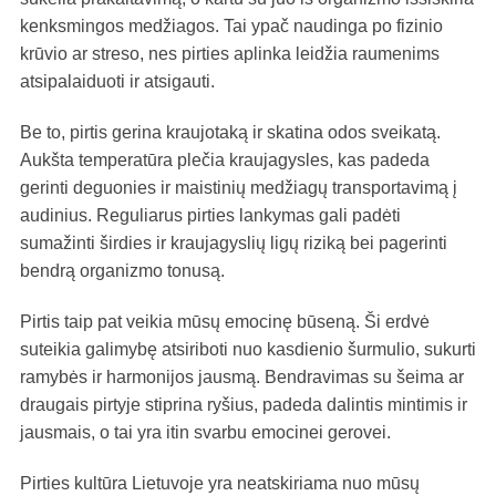
kenksmingos medžiagos. Tai ypač naudinga po fizinio
krūvio ar streso, nes pirties aplinka leidžia raumenims
atsipalaiduoti ir atsigauti.
Be to, pirtis gerina kraujotaką ir skatina odos sveikatą.
Aukšta temperatūra plečia kraujagysles, kas padeda
gerinti deguonies ir maistinių medžiagų transportavimą į
audinius. Reguliarus pirties lankymas gali padėti
sumažinti širdies ir kraujagyslių ligų riziką bei pagerinti
bendrą organizmo tonusą.
Pirtis taip pat veikia mūsų emocinę būseną. Ši erdvė
suteikia galimybę atsiriboti nuo kasdienio šurmulio, sukurti
ramybės ir harmonijos jausmą. Bendravimas su šeima ar
draugais pirtyje stiprina ryšius, padeda dalintis mintimis ir
jausmais, o tai yra itin svarbu emocinei gerovei.
Pirties kultūra Lietuvoje yra neatskiriama nuo mūsų