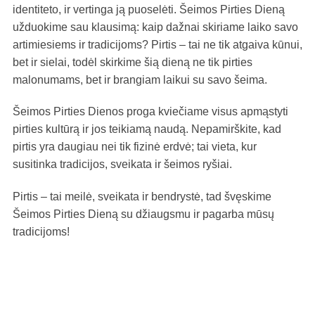
identiteto, ir vertinga ją puoselėti. Šeimos Pirties Dieną
užduokime sau klausimą: kaip dažnai skiriame laiko savo
artimiesiems ir tradicijoms? Pirtis – tai ne tik atgaiva kūnui,
bet ir sielai, todėl skirkime šią dieną ne tik pirties
malonumams, bet ir brangiam laikui su savo šeima.
Šeimos Pirties Dienos proga kviečiame visus apmąstyti
pirties kultūrą ir jos teikiamą naudą. Nepamirškite, kad
pirtis yra daugiau nei tik fizinė erdvė; tai vieta, kur
susitinka tradicijos, sveikata ir šeimos ryšiai.
Pirtis – tai meilė, sveikata ir bendrystė, tad švęskime
Šeimos Pirties Dieną su džiaugsmu ir pagarba mūsų
tradicijoms!