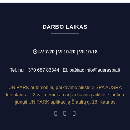
DARBO LAIKAS
🕒 I-V 7-20 | VI 10-20 | VII 10-18
Tel. nr.:
+370 687 83344
El. paštas:
info@ausraspa.lt
UNIPARK
automobilių parkavimo aikštelė SPA AUŠRA
klientams — 2 val. nemokamai.
Įvažiavus į aikštelę, būtina
įjungti
UNIPARK
aplikaciją.
Šiaulių g. 18, Kaunas