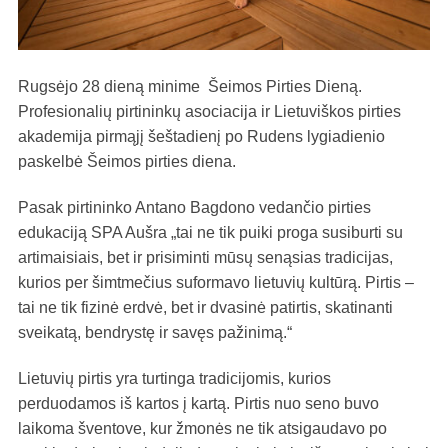
Rugsėjo 28 dieną minime Šeimos Pirties Dieną.
Profesionalių pirtininkų asociacija ir Lietuviškos pirties
akademija pirmąjį šeštadienį po Rudens lygiadienio
paskelbė Šeimos pirties diena.
Pasak pirtininko Antano Bagdono vedančio pirties
edukaciją SPA Aušra „tai ne tik puiki proga susiburti su
artimaisiais, bet ir prisiminti mūsų senąsias tradicijas,
kurios per šimtmečius suformavo lietuvių kultūrą. Pirtis –
tai ne tik fizinė erdvė, bet ir dvasinė patirtis, skatinanti
sveikatą, bendrystę ir savęs pažinimą.“
Lietuvių pirtis yra turtinga tradicijomis, kurios
perduodamos iš kartos į kartą. Pirtis nuo seno buvo
laikoma šventove, kur žmonės ne tik atsigaudavo po