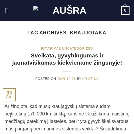
Skip
0
to
content
TAG ARCHIVES:
KRAUJOTAKA
PATARIMAI
,
UNCATEGORIZED
Sveikata, gyvybingumas ir
jaunatviškumas kiekviename žingsnyje!
POSTED ON
2024-12-03
BY
KRISTINA
03
Gru
Ar žinojote, kad mūsų kraujagyslių sistema sudaro
neįtikėtiną 170 000 km tinklą, kuris ne tik užtikrina maistinių
medžiagų patekimą į ląsteles, bet ir yra gyvybiškai svarbus
mūsų organų bei imuninės sistemos veiklai? Ši sudėtinga