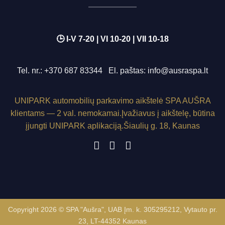
🕒 I-V 7-20 | VI 10-20 | VII 10-18
Tel. nr.:
+370 687 83344
El. paštas:
info@ausraspa.lt
UNIPARK
automobilių parkavimo aikštelė SPA AUŠRA
klientams — 2 val. nemokamai.
Įvažiavus į aikštelę, būtina
įjungti
UNIPARK
aplikaciją.
Šiaulių g. 18, Kaunas
Copyright 2026 © SPA "Aušra", UAB Įm. k. 305295212, Vytauto pr.
23, LT-44352 Kaunas