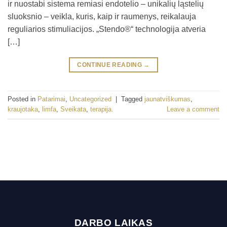
ir nuostabi sistema remiasi endotelio – unikalių ląstelių
sluoksnio – veikla, kuris, kaip ir raumenys, reikalauja
reguliarios stimuliacijos. „Stendo®“ technologija atveria
[…]
CONTINUE READING
→
Posted in
Patarimai
,
Uncategorized
|
Tagged
jaunatviškumas
,
kraujotaka
,
limfa
,
Sveikata
,
terapija.
Leave a comment
DARBO LAIKAS