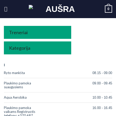
Skip
0
to
content
Treneriai
Kategorija
I
Ryto mankšta
08.15 - 09.00
Plaukimo pamoka
09.00 - 09.45
suaugusiems
Aqua Aerobika
10.00 - 10.45
Plaukimo pamoka
16.00 - 16.45
vaikams Registruotis
telefonu: +370 687