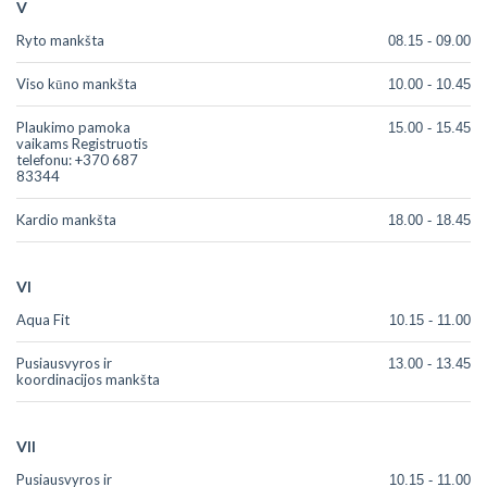
V
Ryto mankšta
08.15 - 09.00
Viso kūno mankšta
10.00 - 10.45
Plaukimo pamoka
15.00 - 15.45
vaikams Registruotis
telefonu: +370 687
83344
Kardio mankšta
18.00 - 18.45
VI
Aqua Fit
10.15 - 11.00
Pusiausvyros ir
13.00 - 13.45
koordinacijos mankšta
VII
Pusiausvyros ir
10.15 - 11.00