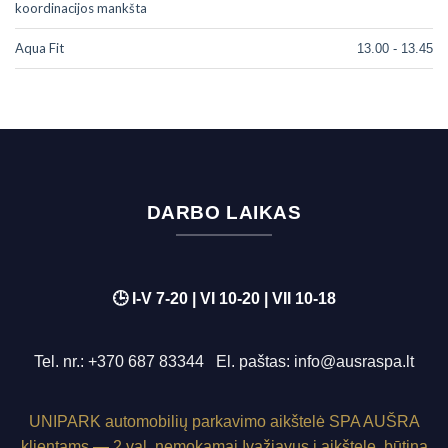
koordinacijos mankšta
Aqua Fit
13.00 - 13.45
DARBO LAIKAS
🕒 I-V 7-20 | VI 10-20 | VII 10-18
Tel. nr.:
+370 687 83344
El. paštas:
info@ausraspa.lt
UNIPARK
automobilių parkavimo aikštelė SPA AUŠRA
klientams — 2 val. nemokamai.
Įvažiavus į aikštelę, būtina