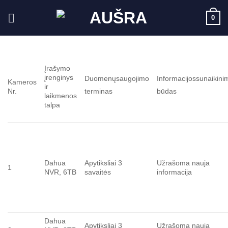
Skip
0
to
content
Įrašymo
įrenginys
Duomenųsaugojimo
Informacijossunaikini
Kameros
ir
Nr.
terminas
būdas
laikmenos
talpa
Dahua
Apytiksliai 3
Užrašoma nauja
1
NVR, 6TB
savaitės
informacija
Dahua
Apytiksliai 3
Užrašoma nauja