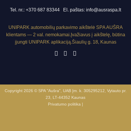
Tel. nr.:
+370 687 83344
El. paštas:
info@ausraspa.lt
UNIPARK
automobilių parkavimo aikštelė SPA AUŠRA
klientams — 2 val. nemokamai.
Įvažiavus į aikštelę, būtina
įjungti
UNIPARK
aplikaciją.
Šiaulių g. 18, Kaunas
Copyright 2026 © SPA "Aušra", UAB Įm. k. 305295212, Vytauto pr.
23, LT-44352 Kaunas
Privatumo politika
|