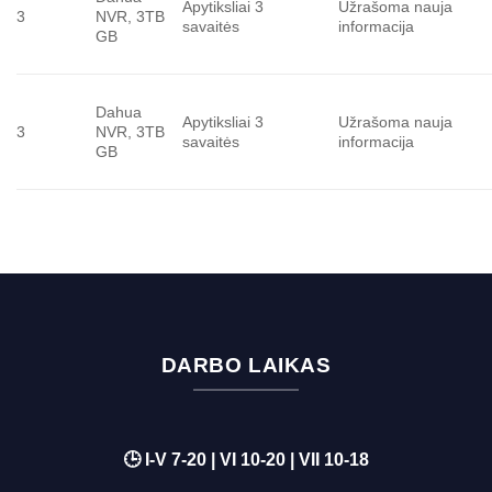
Apytiksliai 3
Užrašoma nauja
3
NVR, 3TB
savaitės
informacija
GB
Dahua
Apytiksliai 3
Užrašoma nauja
3
NVR, 3TB
savaitės
informacija
GB
DARBO LAIKAS
🕒 I-V 7-20 | VI 10-20 | VII 10-18