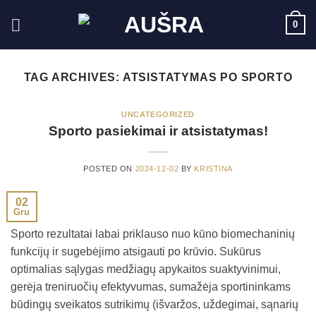
Skip
0
to
content
TAG ARCHIVES:
ATSISTATYMAS PO SPORTO
UNCATEGORIZED
Sporto pasiekimai ir atsistatymas!
POSTED ON
2024-12-02
BY
KRISTINA
02
Gru
Sporto rezultatai labai priklauso nuo kūno biomechaninių
funkcijų ir sugebėjimo atsigauti po krūvio. Sukūrus
optimalias sąlygas medžiagų apykaitos suaktyvinimui,
gerėja treniruočių efektyvumas, sumažėja sportininkams
būdingų sveikatos sutrikimų (išvaržos, uždegimai, sąnarių