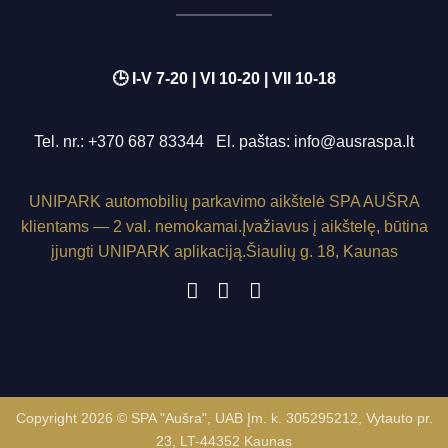
🕒 I-V 7-20 | VI 10-20 | VII 10-18
Tel. nr.:
+370 687 83344
El. paštas:
info@ausraspa.lt
UNIPARK
automobilių parkavimo aikštelė SPA AUŠRA
klientams — 2 val. nemokamai.
Įvažiavus į aikštelę, būtina
įjungti
UNIPARK
aplikaciją.
Šiaulių g. 18, Kaunas
Copyright 2026 © SPA "Aušra", UAB Įm. k. 305295212, Vytauto pr.
23, LT-44352 Kaunas