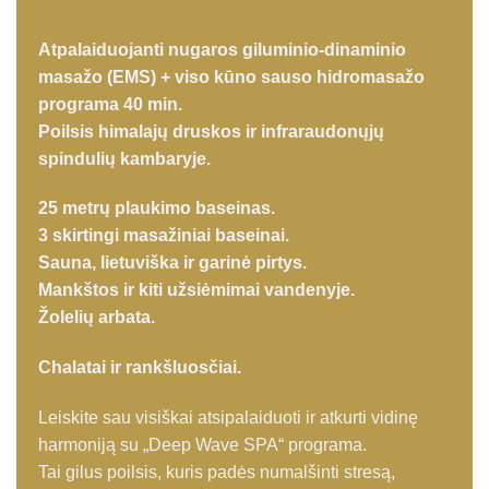
Atpalaiduojanti nugaros giluminio-dinaminio
masažo (EMS) + viso kūno sauso hidromasažo
programa 40 min.
Poilsis himalajų druskos ir infraraudonųjų
spindulių kambaryje.
25 metrų plaukimo baseinas.
3 skirtingi masažiniai baseinai.
Sauna, lietuviška ir garinė pirtys.
Mankštos ir kiti užsiėmimai vandenyje.
Žolelių arbata.
Chalatai ir rankšluosčiai.
Leiskite sau visiškai atsipalaiduoti ir atkurti vidinę
harmoniją su „Deep Wave SPA“ programa.
Tai gilus poilsis, kuris padės numalšinti stresą,