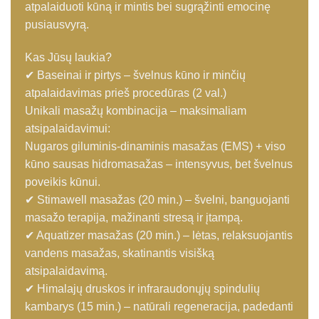
atpalaiduoti kūną ir mintis bei sugrąžinti emocinę
pusiausvyrą.
Kas Jūsų laukia?
✔ Baseinai ir pirtys – švelnus kūno ir minčių
atpalaidavimas prieš procedūras (2 val.)
Unikali masažų kombinacija – maksimaliam
atsipalaidavimui:
Nugaros giluminis-dinaminis masažas (EMS) + viso
kūno sausas hidromasažas – intensyvus, bet švelnus
poveikis kūnui.
✔ Stimawell masažas (20 min.) – švelni, banguojanti
masažo terapija, mažinanti stresą ir įtampą.
✔ Aquatizer masažas (20 min.) – lėtas, relaksuojantis
vandens masažas, skatinantis visišką
atsipalaidavimą.
✔ Himalajų druskos ir infraraudonųjų spindulių
kambarys (15 min.) – natūrali regeneracija, padedanti