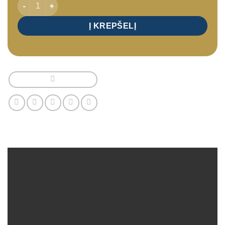
produkto kiekis: SPA programa – relaksacinė programa Deep Wa
Į KREPŠELĮ