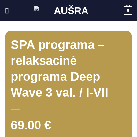
Skip
0
to
content
SPA programa –
relaksacinė
programa Deep
Wave 3 val. / I-VII
69.00
€