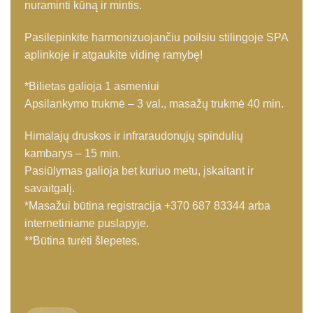
nuraminti kūną ir mintis.
Pasilepinkite harmonizuojančiu poilsiu stilingoje SPA
aplinkoje ir atgaukite vidinę ramybę!
*Bilietas galioja 1 asmeniui
Apsilankymo trukmė – 3 val., masažų trukmė 40 min.
Himalajų druskos ir infraraudonųjų spindulių
kambarys – 15 min.
Pasiūlymas galioja bet kuriuo metu, įskaitant ir
savaitgalį.
*Masažui būtina registracija +370 687 83344 arba
internetiniame puslapyje.
**Būtina turėti šlepetes.