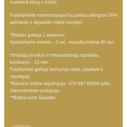
nuraminti kūną ir mintis.
Pasilepinkite harmonizuojančiu poilsiu stilingoje SPA
aplinkoje ir atgaukite vidinę ramybę!
*Bilietas galioja 1 asmeniui
Apsilankymo trukmė – 3 val., masažų trukmė 40 min.
Himalajų druskos ir infraraudonųjų spindulių
kambarys – 15 min.
Pasiūlymas galioja bet kuriuo metu, įskaitant ir
savaitgalį.
*Masažui būtina registracija +370 687 83344 arba
internetiniame puslapyje.
**Būtina turėti šlepetes.