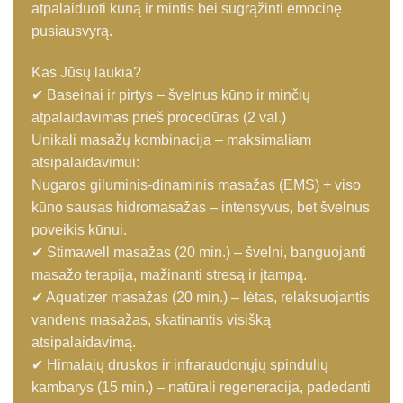
atpalaiduoti kūną ir mintis bei sugrąžinti emocinę
pusiausvyrą.
Kas Jūsų laukia?
✔ Baseinai ir pirtys – švelnus kūno ir minčių
atpalaidavimas prieš procedūras (2 val.)
Unikali masažų kombinacija – maksimaliam
atsipalaidavimui:
Nugaros giluminis-dinaminis masažas (EMS) + viso
kūno sausas hidromasažas – intensyvus, bet švelnus
poveikis kūnui.
✔ Stimawell masažas (20 min.) – švelni, banguojanti
masažo terapija, mažinanti stresą ir įtampą.
✔ Aquatizer masažas (20 min.) – lėtas, relaksuojantis
vandens masažas, skatinantis visišką
atsipalaidavimą.
✔ Himalajų druskos ir infraraudonųjų spindulių
kambarys (15 min.) – natūrali regeneracija, padedanti