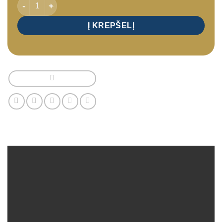
produkto kiekis: SPA programa – relaksacinė programa Deep W
Į KREPŠELĮ