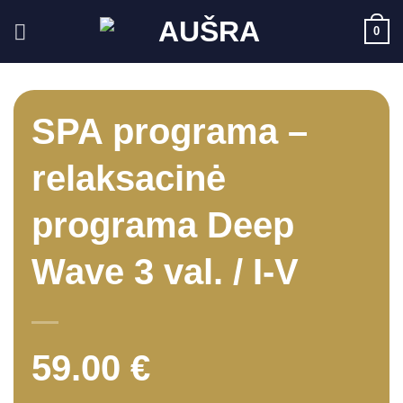
Skip
0
to
content
SPA programa –
relaksacinė
programa Deep
Wave 3 val. / I-V
59.00
€