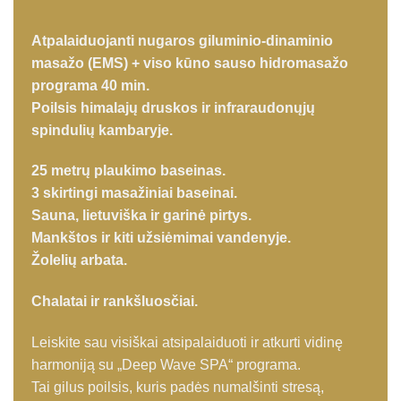
Atpalaiduojanti nugaros giluminio-dinaminio
masažo (EMS) + viso kūno sauso hidromasažo
programa 40 min.
Poilsis himalajų druskos ir infraraudonųjų
spindulių kambaryje.
25 metrų plaukimo baseinas.
3 skirtingi masažiniai baseinai.
Sauna, lietuviška ir garinė pirtys.
Mankštos ir kiti užsiėmimai vandenyje.
Žolelių arbata.
Chalatai ir rankšluosčiai.
Leiskite sau visiškai atsipalaiduoti ir atkurti vidinę
harmoniją su „Deep Wave SPA“ programa.
Tai gilus poilsis, kuris padės numalšinti stresą,