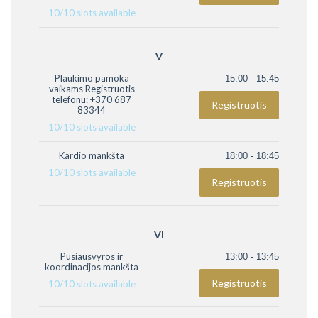
10
/
10
slots available
V
Plaukimo pamoka
15:00 - 15:45
vaikams Registruotis
telefonu: +370 687
Registruotis
83344
10
/
10
slots available
Kardio mankšta
18:00 - 18:45
10
/
10
slots available
Registruotis
VI
Pusiausvyros ir
13:00 - 13:45
koordinacijos mankšta
Registruotis
10
/
10
slots available