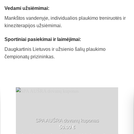
Vedami užsiėmimai:
Mankštos vandenyje, individualios plaukimo treniruotės ir
kineziterapijos užsiėmimai.
Sportiniai pasiekimai ir laimėjimai:
Daugkartinis Lietuvos ir užsienio šalių plaukimo
čempionatų prizininkas.
SPA AUŠRA dovanų kuponas
50.00
€