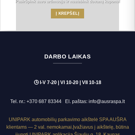
Pasirūpink savo artimuoju ir nustebink dovanų kuponu!
Į KREPŠELĮ
DARBO LAIKAS
🕒 I-V 7-20 | VI 10-20 | VII 10-18
Tel. nr.:
+370 687 83344
El. paštas:
info@ausraspa.lt
UNIPARK
automobilių parkavimo aikštelė SPA AUŠRA
klientams — 2 val. nemokamai.
Įvažiavus į aikštelę, būtina
įjungti
UNIPARK
aplikaciją.
Šiaulių g. 18, Kaunas