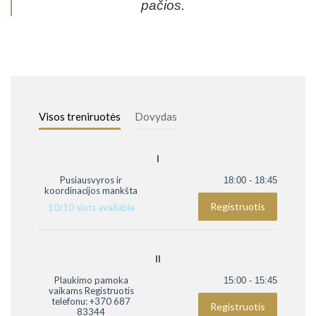
pačios.
Visos treniruotės
Dovydas
I
Pusiausvyros ir
18:00 - 18:45
koordinacijos mankšta
Registruotis
10
/
10
slots available
II
Plaukimo pamoka
15:00 - 15:45
vaikams Registruotis
telefonu: +370 687
Registruotis
83344