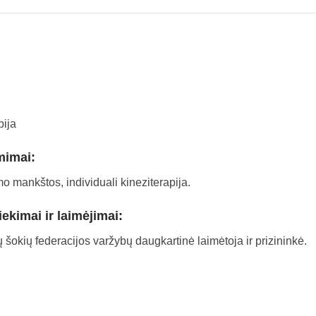
pija
mimai:
o mankštos, individuali kineziterapija.
iekimai ir laimėjimai:
ų šokių federacijos varžybų daugkartinė laimėtoja ir prizininkė.