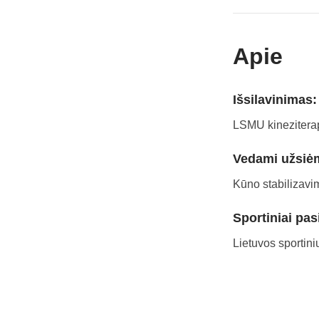
Apie
Išsilavinimas:
LSMU kinezitera
Vedami užsiė
Kūno stabilizavim
Sportiniai pas
Lietuvos sportini