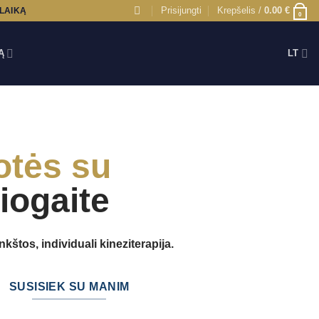
Prisijungti
Krepšelis /
0.00
€
 LAIKĄ
0
Ą
LT
otės su
iogaite
štos, individuali kineziterapija.
SUSISIEK SU MANIM