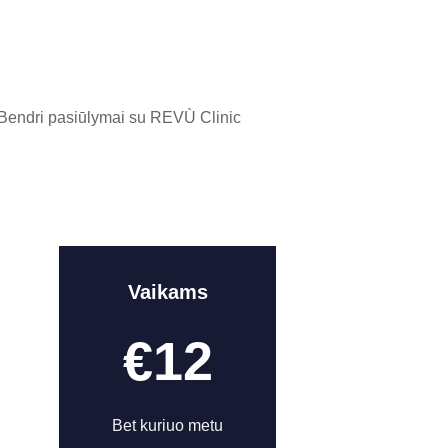
Bendri pasiūlymai su REVÙ Clinic
Vaikams
€12
Bet kuriuo metu