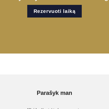
Rezervuoti laiką
Parašyk man