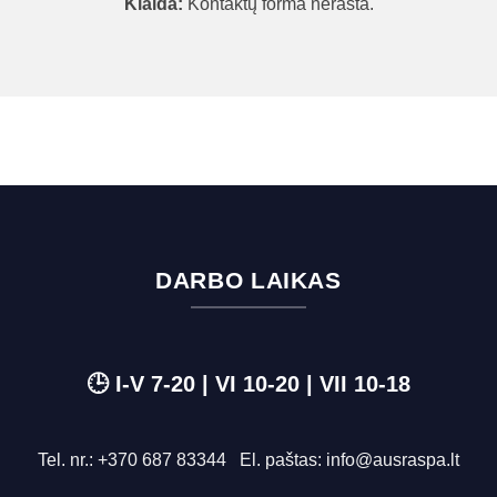
Klaida:
Kontaktų forma nerasta.
DARBO LAIKAS
🕒 I-V 7-20 | VI 10-20 | VII 10-18
Tel. nr.:
+370 687 83344
El. paštas:
info@ausraspa.lt