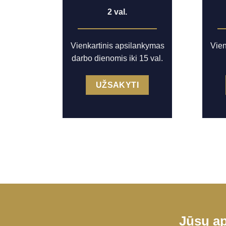
2 val.
Vienkartinis apsilankymas
Vien
darbo dienomis iki 15 val.
UŽSAKYTI
Jūsų ap