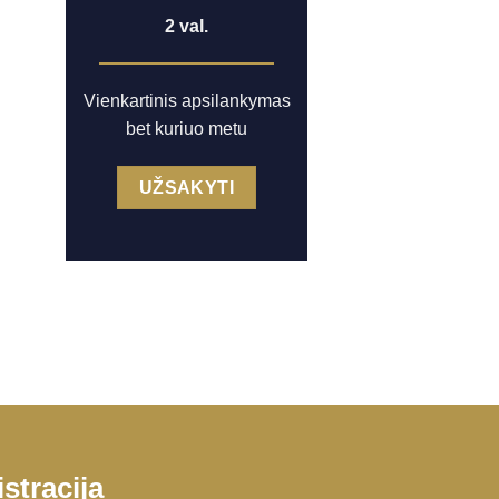
2 val.
Vienkartinis apsilankymas
bet kuriuo metu
UŽSAKYTI
stracija