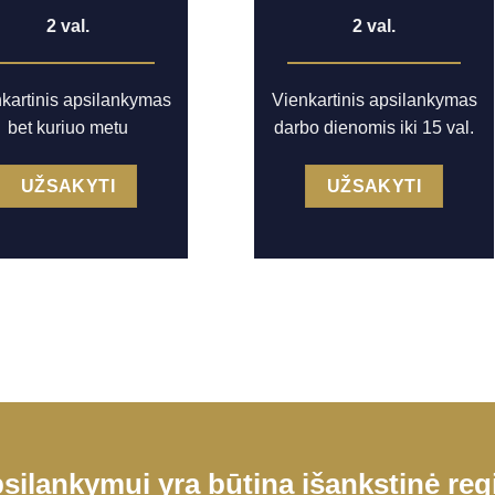
2 val.
2 val.
kartinis apsilankymas
Vienkartinis apsilankymas
bet kuriuo metu
darbo dienomis iki 15 val.
UŽSAKYTI
UŽSAKYTI
silankymui yra būtina išankstinė regi