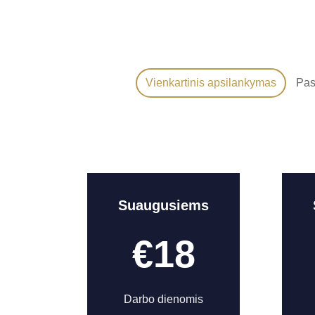
Vienkartinis apsilankymas
Pas
Suaugusiems
€18
Darbo dienomis