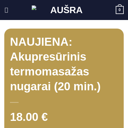
Skip
0
to
content
NAUJIENA:
Akupresūrinis
termomasažas
nugarai (20 min.)
18.00
€