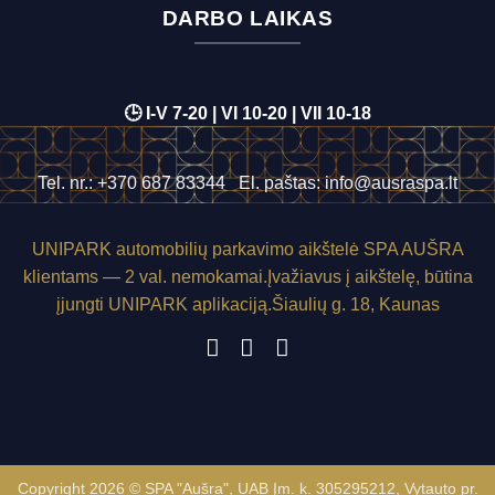
DARBO LAIKAS
🕒 I-V 7-20 | VI 10-20 | VII 10-18
Tel. nr.:
+370 687 83344
El. paštas:
info@ausraspa.lt
UNIPARK
automobilių parkavimo aikštelė SPA AUŠRA
klientams — 2 val. nemokamai.
Įvažiavus į aikštelę, būtina
įjungti
UNIPARK
aplikaciją.
Šiaulių g. 18, Kaunas
Copyright 2026 © SPA "Aušra", UAB Įm. k. 305295212, Vytauto pr.