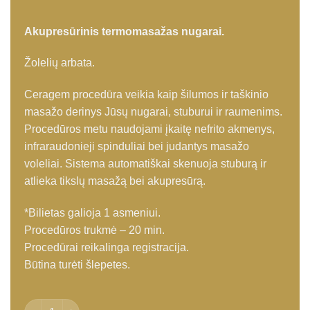
Akupresūrinis termomasažas nugarai.
Žolelių arbata.
Ceragem procedūra veikia kaip šilumos ir taškinio
masažo derinys Jūsų nugarai, stuburui ir raumenims.
Procedūros metu naudojami įkaitę nefrito akmenys,
infraraudonieji spinduliai bei judantys masažo
voleliai. Sistema automatiškai skenuoja stuburą ir
atlieka tikslų masažą bei akupresūrą.
*Bilietas galioja 1 asmeniui.
Procedūros trukmė – 20 min.
Procedūrai reikalinga registracija.
Būtina turėti šlepetes.
produkto kiekis: NAUJIENA: Akupresūrinis termomasažas nug