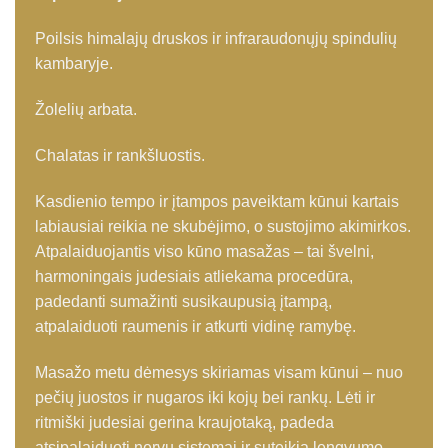
Poilsis himalajų druskos ir infraraudonųjų spindulių
kambaryje.
Žolelių arbata.
Chalatas ir rankšluostis.
Kasdienio tempo ir įtampos paveiktam kūnui kartais
labiausiai reikia ne skubėjimo, o sustojimo akimirkos.
Atpalaiduojantis viso kūno masažas – tai švelni,
harmoningais judesiais atliekama procedūra,
padedanti sumažinti susikaupusią įtampą,
atpalaiduoti raumenis ir atkurti vidinę ramybę.
Masažo metu dėmesys skiriamas visam kūnui – nuo
pečių juostos ir nugaros iki kojų bei rankų. Lėti ir
ritmiški judesiai gerina kraujotaką, padeda
atsipalaiduoti nervų sistemai ir suteikia lengvumo