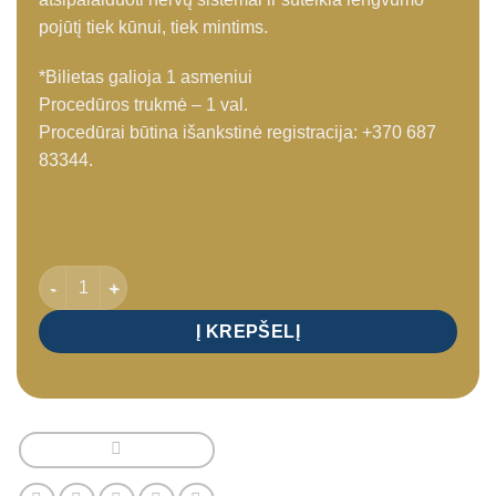
pojūtį tiek kūnui, tiek mintims.
*Bilietas galioja 1 asmeniui
Procedūros trukmė – 1 val.
Procedūrai būtina išankstinė registracija: +370 687
83344.
produkto kiekis: Atpalaiduojantis viso kūno masažas (1 val.)
Į KREPŠELĮ