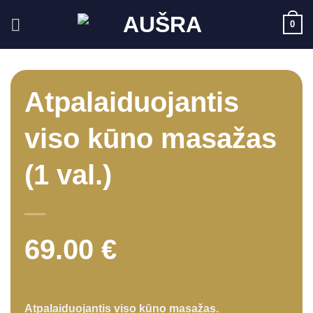
Skip
0
to
content
Atpalaiduojantis
viso kūno masažas
(1 val.)
69.00
€
Atpalaiduojantis viso kūno masažas.