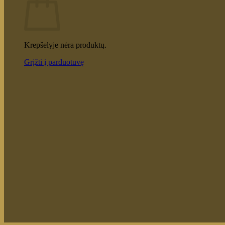
Krepšelyje nėra produktų.
Grįžti į parduotuvę