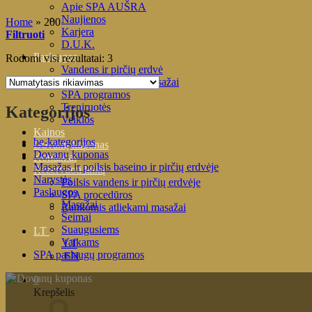
Apie SPA AUŠRA
Naujienos
Home
»
200
Karjera
Filtruoti
D.U.K.
Paslaugos
Rodomi visi rezultatai: 3
Vandens ir pirčių erdvė
SPA procedūros ir masažai
SPA programos
Treniruotės
Kategorijos
Veiklos
Kainos
be-kategorijos
Dovanų kuponas
Dovanų kuponas
Kontaktai
Masažas ir poilsis baseino ir pirčių erdvėje
Rezervuoti laiką
Narystės
Poilsis vandens ir pirčių erdvėje
Paslaugos
SPA procedūros
Masažai
Rankomis atliekami masažai
Šeimai
Suaugusiems
LT
Vaikams
LT
SPA paslaugų programos
EN
0
Krepšelis