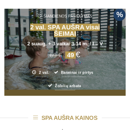
%
ŠIANDIENOS PASIŪLYMAS
2 val. SPA AUŠRA
visai
ŠEIMAI
2 suaug. + 3 vaikai 3-14 m. / I – V
€
69
€
4
9
2 val.
Baseinai ir pirtys
Žolelių arbata
SPA AUŠRA KAINOS