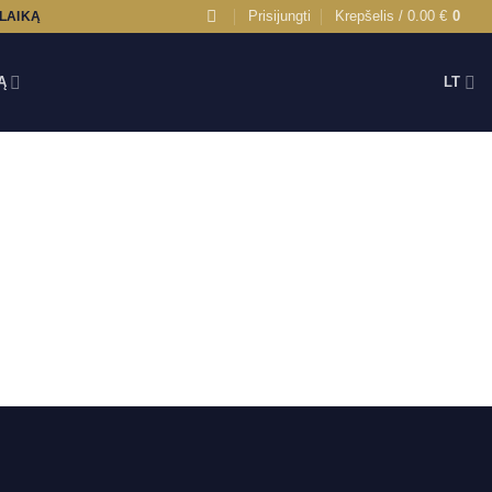
Prisijungti
Krepšelis /
0.00
€
0
 LAIKĄ
Ą
LT