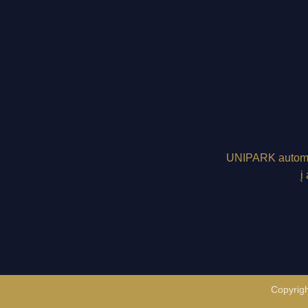
UNIPARK
automo
į
Copyrigh