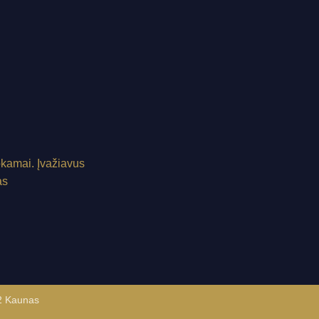
okamai.
Įvažiavus
as
52 Kaunas