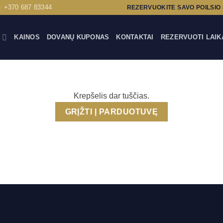
+370 687 83344
REZERVUOKITE SAVO POILSIO
S
KAINOS
DOVANŲ KUPONAS
KONTAKTAI
REZERVUOTI LAIK
Krepšelis dar tuščias.
GRĮŽTI Į PARDUOTUVĘ