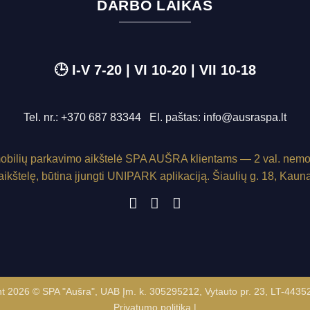
DARBO LAIKAS
🕒 I-V 7-20 | VI 10-20 | VII 10-18
Tel. nr.:
+370 687 83344
El. paštas:
info@ausraspa.lt
bilių parkavimo aikštelė SPA AUŠRA klientams — 2 val. nem
 aikštelę, būtina įjungti
UNIPARK
aplikaciją.
Šiaulių g. 18, Kaun
t 2026 © SPA "Aušra", UAB Įm. k. 305295212, Vytauto pr. 23, LT-443
Privatumo politika
|